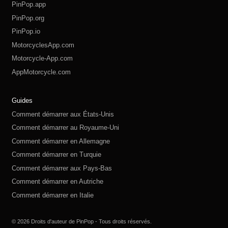
PinPop.app
PinPop.org
PinPop.io
MotorcyclesApp.com
Motorcycle-App.com
AppMotorcycle.com
MotorcycleApp.co
PinPop.club
PinPop.fun
PinPop.life
PinPop.live
PinPop.me
PinPop.online
PinPop.shop
PinPop.store
PinPop.site
Guides
Comment démarrer aux États-Unis
Comment démarrer au Royaume-Uni
Comment démarrer en Allemagne
Comment démarrer en Turquie
Comment démarrer aux Pays-Bas
Comment démarrer en Autriche
Comment démarrer en Italie
Comment démarrer en Suisse
Comment démarrer en Pologne
Comment démarrer en Russie
Comment démarrer en Espagne
Comment démarrer en Suède
© 2026 Droits d'auteur de PinPop - Tous droits réservés.