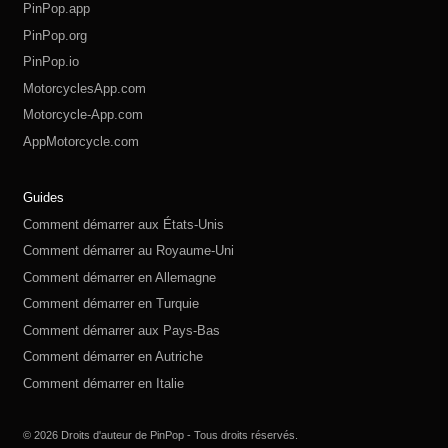
PinPop.app
PinPop.org
PinPop.io
MotorcyclesApp.com
Motorcycle-App.com
AppMotorcycle.com
MotorcycleApp.co
PinPop.club
PinPop.fun
PinPop.life
PinPop.live
PinPop.me
PinPop.online
PinPop.shop
PinPop.store
PinPop.site
Guides
Comment démarrer aux États-Unis
Comment démarrer au Royaume-Uni
Comment démarrer en Allemagne
Comment démarrer en Turquie
Comment démarrer aux Pays-Bas
Comment démarrer en Autriche
Comment démarrer en Italie
Comment démarrer en Suisse
Comment démarrer en Pologne
Comment démarrer en Russie
Comment démarrer en Espagne
Comment démarrer en Suède
© 2026 Droits d'auteur de PinPop - Tous droits réservés.