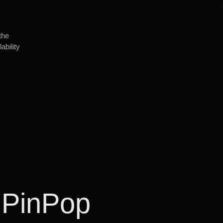
the
ability
 PinPop