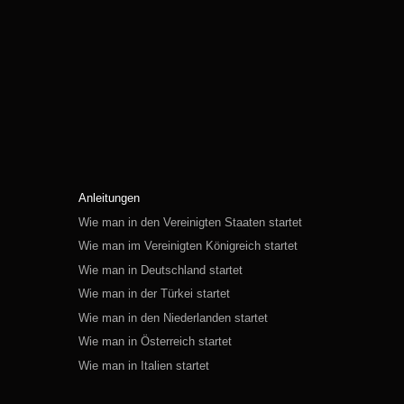
Anleitungen
Wie man in den Vereinigten Staaten startet
Wie man im Vereinigten Königreich startet
Wie man in Deutschland startet
Wie man in der Türkei startet
Wie man in den Niederlanden startet
Wie man in Österreich startet
Wie man in Italien startet
Wie man in der Schweiz startet
Wie man in Polen startet
Wie man in Russland startet
Wie man in Spanien startet
Wie man in Schweden startet