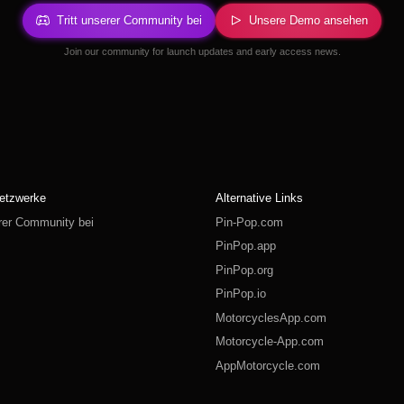
Tritt unserer Community bei
Unsere Demo ansehen
Join our community for launch updates and early access news.
etzwerke
Alternative Links
erer Community bei
Pin-Pop.com
PinPop.app
PinPop.org
PinPop.io
MotorcyclesApp.com
Motorcycle-App.com
AppMotorcycle.com
MotorcycleApp.co
PinPop.club
PinPop.fun
PinPop.life
PinPop.live
PinPop.me
PinPop.online
PinPop.shop
PinPop.store
PinPop.site