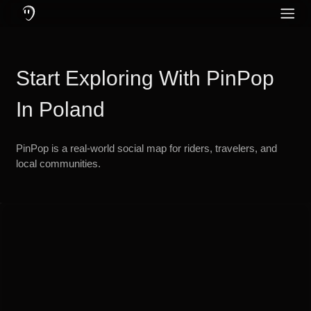
¿Qué es PinPop?: Una aplicación de comunicación creada para moto
Características de PinPop: Mensajería y llamadas en línea y fuera de
Protege tu audición usando auriculares con cancelación activa de ruid
PinPop – La Ap
Redes Sociales
Inglés
Community
Start Exploring With PinPop
Alemán
Idioma
Neerlandés
In Poland
Francés
PinPop is a real-world social map for riders, travelers, and
Turco
local communities.
Ruso
Portugués
Italiano