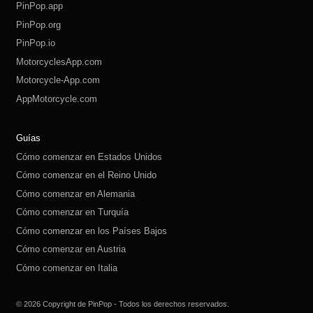
PinPop.app
PinPop.org
PinPop.io
MotorcyclesApp.com
Motorcycle-App.com
AppMotorcycle.com
MotorcycleApp.co
PinPop.club
PinPop.fun
PinPop.life
PinPop.live
PinPop.me
PinPop.online
PinPop.shop
PinPop.store
PinPop.site
Guías
Cómo comenzar en Estados Unidos
Cómo comenzar en el Reino Unido
Cómo comenzar en Alemania
Cómo comenzar en Turquía
Cómo comenzar en los Países Bajos
Cómo comenzar en Austria
Cómo comenzar en Italia
Cómo comenzar en Suiza
Cómo comenzar en Polonia
Cómo comenzar en Rusia
Cómo comenzar en España
Cómo comenzar en Suecia
© 2026 Copyright de PinPop - Todos los derechos reservados.